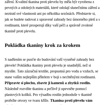
záření. Kvalitní tkanina proti plevelu by měla být vyrobena z
pevných a odolných materiálů, které odolají slunečnímu záření a
neztratí své vlastnosti ani po několika sezónách. Představte si,
jak se budete radovat z upravené zahrady bez úmorného pletí a s
rostlinami, které prosperují díky vaší péči a správně zvolené
tkanině proti plevelu.
Pokládka tkaniny krok za krokem
S nadšením se pusťte do budování vaší vysněné zahrady bez
plevele! Pokládka tkaniny proti plevelu je snadnější, než si
myslíte. Tato zázračná textilie, propustná pro vodu a vzduch, se
stane vaším nejlepším přítelem v boji s nechtěnými rostlinami.
Připravte si plochu, zbavte ji kamenů a zbytků rostlin.
Následně rozviňte tkaninu a pečlivě ji upevněte pomocí
plastových kolíků. Pro výsadbu rostlin jednoduše v tkanině
prořežte otvory ve tvaru kříže.
Tkanina proti plevelu vám