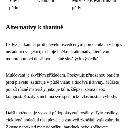
Vliv na
Neutrální
Může zlepšovat strukturu
půdu
půdy
Alternativy k tkanině
I když je tkanina proti plevelu osvědčeným pomocníkem v boji s
nežádoucí vegetací, existuje i několik alternativ, které vám
mohou pomoci dosáhnout stejně skvělých výsledků.
Mulčování je skvělým příkladem. Poskytuje přirozenou bariéru
proti plevelu, zadržuje v půdě vláhu a dodává jí živiny. Můžete
použít různé materiály, jako je kůra, štěpka, sláma nebo
kompost. Každý z nich má své specifické vlastnosti a výhody.
Další možností je vysadit půdopokryvné rostliny. Tyto rostliny
efektivně potlačují růst plevele a zároveň zkrášlují vaši zahradu.
Zkuste například mateřídoušku, barvínek nebo zběhovec.