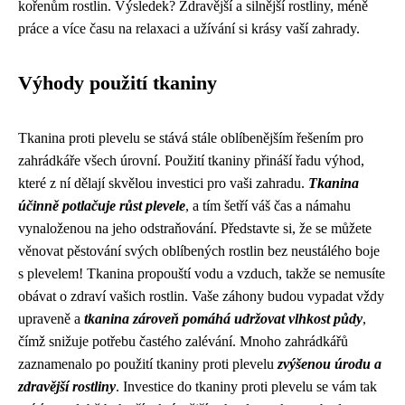
kořenům rostlin. Výsledek? Zdravější a silnější rostliny, méně
práce a více času na relaxaci a užívání si krásy vaší zahrady.
Výhody použití tkaniny
Tkanina proti plevelu se stává stále oblíbenějším řešením pro
zahrádkáře všech úrovní. Použití tkaniny přináší řadu výhod,
které z ní dělají skvělou investici pro vaši zahradu.
Tkanina
účinně potlačuje růst plevele
, a tím šetří váš čas a námahu
vynaloženou na jeho odstraňování. Představte si, že se můžete
věnovat pěstování svých oblíbených rostlin bez neustálého boje
s plevelem! Tkanina propouští vodu a vzduch, takže se nemusíte
obávat o zdraví vašich rostlin. Vaše záhony budou vypadat vždy
upraveně a
tkanina zároveň pomáhá udržovat vlhkost půdy
,
čímž snižuje potřebu častého zalévání. Mnoho zahrádkářů
zaznamenalo po použití tkaniny proti plevelu
zvýšenou úrodu a
zdravější rostliny
. Investice do tkaniny proti plevelu se vám tak