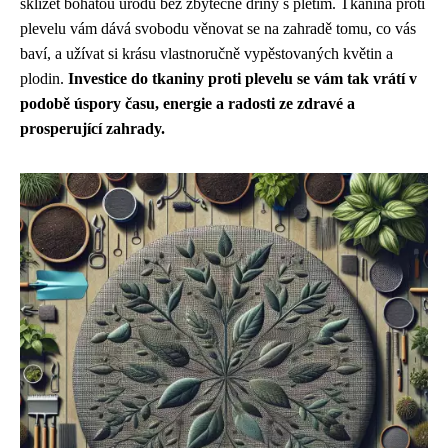
sklízet bohatou úrodu bez zbytečné dřiny s pletím. Tkanina proti
plevelu vám dává svobodu věnovat se na zahradě tomu, co vás
baví, a užívat si krásu vlastnoručně vypěstovaných květin a
plodin.
Investice do tkaniny proti plevelu se vám tak vrátí v
podobě úspory času, energie a radosti ze zdravé a
prosperující zahrady.