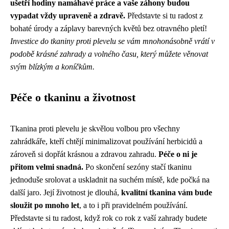
ušetří hodiny namáhavé práce a vaše záhony budou
vypadat vždy upraveně a zdravě.
Představte si tu radost z
bohaté úrody a záplavy barevných květů bez otravného pletí!
Investice do tkaniny proti plevelu se vám mnohonásobně vrátí v
podobě krásné zahrady a volného času, který můžete věnovat
svým blízkým a koníčkům.
Péče o tkaninu a životnost
Tkanina proti plevelu je skvělou volbou pro všechny
zahrádkáře, kteří chtějí minimalizovat používání herbicidů a
zároveň si dopřát krásnou a zdravou zahradu.
Péče o ni je
přitom velmi snadná.
Po skončení sezóny stačí tkaninu
jednoduše srolovat a uskladnit na suchém místě, kde počká na
další jaro. Její životnost je dlouhá,
kvalitní tkanina vám bude
sloužit po mnoho let
, a to i při pravidelném používání.
Představte si tu radost, když rok co rok z vaší zahrady budete