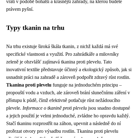
vrátí v podobě bohatší a krásnější zahrady, na kterou budete
právem pyšní.
Typy tkanin na trhu
Na trhu existuje široká škála tkanin, z nichž každá má své
specifické vlastnosti a využití. Pro zahrádkáře a milovníky
zeleně je obzvlášť zajímavá tkanina proti plevelu. Tato
inovativní textilie představuje účinný a ekologický způsob, jak si
usnadnit práci na zahradě a zároveň podpořit zdravý růst rostlin.
Tkanina proti plevelu
funguje na jednoduchém principu –
propouští vodu a vzduch, ale zároveň brání slunečnímu záření v
přístupu k půdě, čímž efektivně potlačuje růst nežádoucího
plevele.
Informace o tkanině proti plevelu
jsou snadno dostupné
a jejich použití je velmi jednoduché, zvládne ho opravdu každý.
Stačí tkaninu rozprostřít na záhon, upevnit a následně do ní
prořezat otvory pro výsadbu rostlin. Tkanina proti plevelu