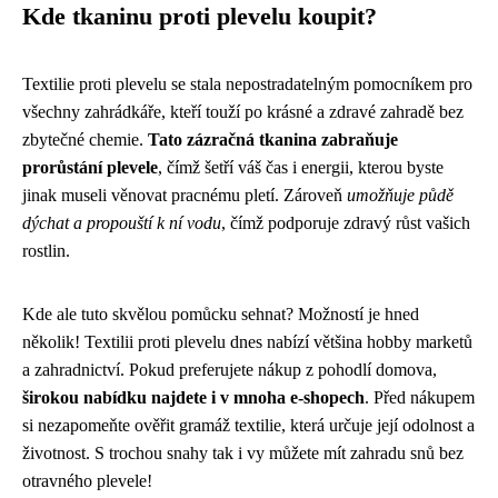
Kde tkaninu proti plevelu koupit?
Textilie proti plevelu se stala nepostradatelným pomocníkem pro
všechny zahrádkáře, kteří touží po krásné a zdravé zahradě bez
zbytečné chemie.
Tato zázračná tkanina zabraňuje
prorůstání plevele
, čímž šetří váš čas i energii, kterou byste
jinak museli věnovat pracnému pletí. Zároveň
umožňuje půdě
dýchat a propouští k ní vodu
, čímž podporuje zdravý růst vašich
rostlin.
Kde ale tuto skvělou pomůcku sehnat? Možností je hned
několik! Textilii proti plevelu dnes nabízí většina hobby marketů
a zahradnictví. Pokud preferujete nákup z pohodlí domova,
širokou nabídku najdete i v mnoha e-shopech
. Před nákupem
si nezapomeňte ověřit gramáž textilie, která určuje její odolnost a
životnost. S trochou snahy tak i vy můžete mít zahradu snů bez
otravného plevele!