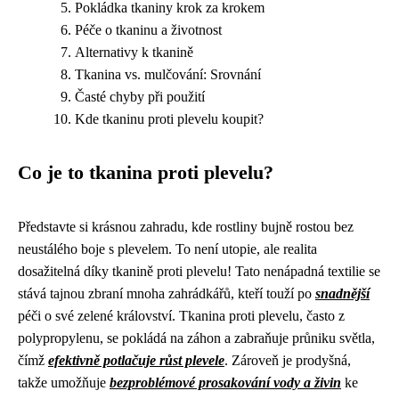
Pokládka tkaniny krok za krokem
Péče o tkaninu a životnost
Alternativy k tkanině
Tkanina vs. mulčování: Srovnání
Časté chyby při použití
Kde tkaninu proti plevelu koupit?
Co je to tkanina proti plevelu?
Představte si krásnou zahradu, kde rostliny bujně rostou bez
neustálého boje s plevelem. To není utopie, ale realita
dosažitelná díky tkanině proti plevelu! Tato nenápadná textilie se
stává tajnou zbraní mnoha zahrádkářů, kteří touží po
snadnější
péči o své zelené království. Tkanina proti plevelu, často z
polypropylenu, se pokládá na záhon a zabraňuje průniku světla,
čímž
efektivně potlačuje růst plevele
. Zároveň je prodyšná,
takže umožňuje
bezproblémové prosakování vody a živin
ke