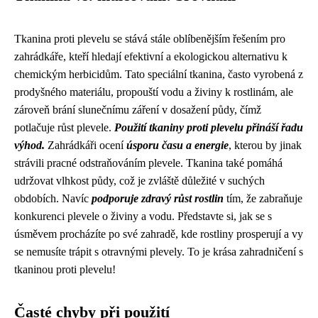
Tkanina proti plevelu se stává stále oblíbenějším řešením pro
zahrádkáře, kteří hledají efektivní a ekologickou alternativu k
chemickým herbicidům. Tato speciální tkanina, často vyrobená z
prodyšného materiálu, propouští vodu a živiny k rostlinám, ale
zároveň brání slunečnímu záření v dosažení půdy, čímž
potlačuje růst plevele.
Použití tkaniny proti plevelu přináší řadu
výhod.
Zahrádkáři ocení
úsporu času a energie
, kterou by jinak
strávili pracné odstraňováním plevele. Tkanina také pomáhá
udržovat vlhkost půdy, což je zvláště důležité v suchých
obdobích. Navíc
podporuje zdravý růst rostlin
tím, že zabraňuje
konkurenci plevele o živiny a vodu. Představte si, jak se s
úsměvem procházíte po své zahradě, kde rostliny prosperují a vy
se nemusíte trápit s otravnými plevely. To je krása zahradničení s
tkaninou proti plevelu!
Časté chyby při použití