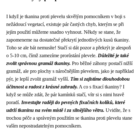
I když je tkanina proti plevelu skvělým pomocníkem v boji s
nežádoucí vegetací, existuje pár častých chyb, kterým se při
jejím použití můžeme snadno vyhnout. Někdy se stane, že
zapomeneme na dostatečné překrytí jednotlivých kusů tkaniny.
Toho se ale bát nemusíte! Stačí si dát pozor a překrýt je alespoň
o 5-10 cm, čímž zamezíme prorůstání plevele.
Důležité je také
zvolit správnou gramáž tkaniny.
Pro běžné záhony postačí nižší
gramáž, ale pro plochy s náročnějším plevelem, jako je například
pýr, je lepší zvolit gramáž vyšší.
Tím si zajistíme dlouhodobou
účinnost a radost z krásné zahrady.
A co s fixací tkaniny? I
když se může zdát, že pár kamínků stačí, vítr si s nimi hravě
poradí.
Investujte raději do pevných fixačních kolíků, které
udrží tkaninu na svém místě i za silnějšího větru.
Uvidíte, že s
trochou péče a správným použitím se tkanina proti plevelu stane
vaším nepostradatelným pomocníkem.