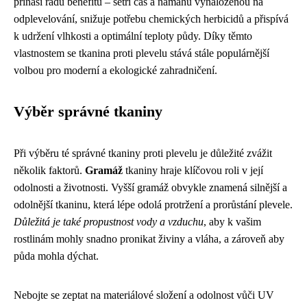
přináší řadu benefitů – šetří čas a námahu vynaloženou na
odplevelování, snižuje potřebu chemických herbicidů a přispívá
k udržení vlhkosti a optimální teploty půdy. Díky těmto
vlastnostem se tkanina proti plevelu stává stále populárnější
volbou pro moderní a ekologické zahradničení.
Výběr správné tkaniny
Při výběru té správné tkaniny proti plevelu je důležité zvážit
několik faktorů.
Gramáž
tkaniny hraje klíčovou roli v její
odolnosti a životnosti. Vyšší gramáž obvykle znamená silnější a
odolnější tkaninu, která lépe odolá protržení a prorůstání plevele.
Důležitá je také propustnost vody a vzduchu
, aby k vašim
rostlinám mohly snadno pronikat živiny a vláha, a zároveň aby
půda mohla dýchat.
Nebojte se zeptat na materiálové složení a odolnost vůči UV