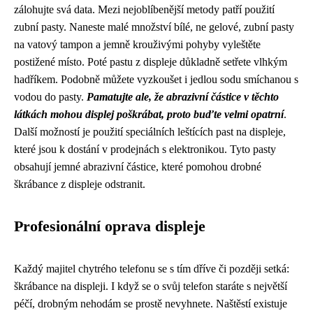
zálohujte svá data. Mezi nejoblíbenější metody patří použití
zubní pasty. Naneste malé množství bílé, ne gelové, zubní pasty
na vatový tampon a jemně krouživými pohyby vyleštěte
postižené místo. Poté pastu z displeje důkladně setřete vlhkým
hadříkem. Podobně můžete vyzkoušet i jedlou sodu smíchanou s
vodou do pasty.
Pamatujte ale, že abrazivní částice v těchto
látkách mohou displej poškrábat, proto buďte velmi opatrní
.
Další možností je použití speciálních leštících past na displeje,
které jsou k dostání v prodejnách s elektronikou. Tyto pasty
obsahují jemné abrazivní částice, které pomohou drobné
škrábance z displeje odstranit.
Profesionální oprava displeje
Každý majitel chytrého telefonu se s tím dříve či později setká:
škrábance na displeji. I když se o svůj telefon staráte s největší
péčí, drobným nehodám se prostě nevyhnete. Naštěstí existuje