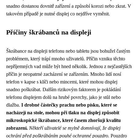
snadno dostanou dovnitř zařízení a způsobí korozi nebo zkrat. V
takovém případě je nutné displej co nejdříve vyměnit.
Příčiny škrábanců na displeji
Škrábance na displeji telefonu nebo tabletu jsou bohužel častým
problémem, který trápí mnoho uživatelů. Příčin vzniku těchto
nepříjemných vad může být hned několik. Jednou z nejčastějších
příčin je neopatrné zacházení se zařízením. Mnoho lidí nosí
telefon v kapse s klíči nebo mincemi, které mohou displej
snadno poškrábat. Dalším rizikovým faktorem je pokládání
telefonu displejem dolů na hrubé povrchy, jako je stůl nebo
dlažba.
I drobné částečky prachu nebo písku, které se
nacházejí na stole, mohou při tlaku na displej způsobit
mikroskopické škrábance, které časem zhoršují kvalitu
zobrazení.
Někteří uživatelé se mylně domnívají, že displej
ochrání před poškrábáním pouhé ochranné pouzdro.
Pouzdro