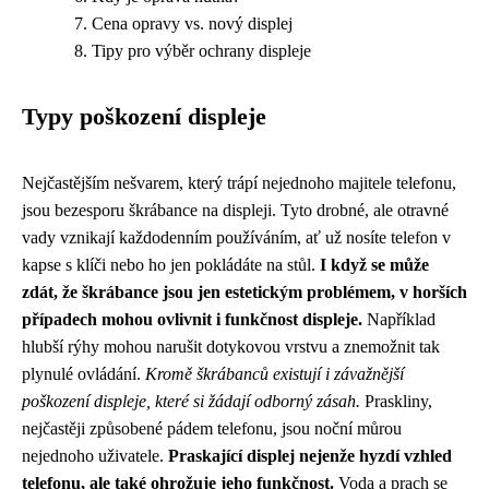
Cena opravy vs. nový displej
Tipy pro výběr ochrany displeje
Typy poškození displeje
Nejčastějším nešvarem, který trápí nejednoho majitele telefonu,
jsou bezesporu škrábance na displeji. Tyto drobné, ale otravné
vady vznikají každodenním používáním, ať už nosíte telefon v
kapse s klíči nebo ho jen pokládáte na stůl.
I když se může
zdát, že škrábance jsou jen estetickým problémem, v horších
případech mohou ovlivnit i funkčnost displeje.
Například
hlubší rýhy mohou narušit dotykovou vrstvu a znemožnit tak
plynulé ovládání.
Kromě škrábanců existují i závažnější
poškození displeje, které si žádají odborný zásah.
Praskliny,
nejčastěji způsobené pádem telefonu, jsou noční můrou
nejednoho uživatele.
Praskající displej nejenže hyzdí vzhled
telefonu, ale také ohrožuje jeho funkčnost.
Voda a prach se