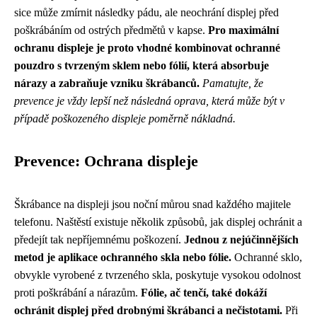
sice může zmírnit následky pádu, ale neochrání displej před
poškrábáním od ostrých předmětů v kapse.
Pro maximální
ochranu displeje je proto vhodné kombinovat ochranné
pouzdro s tvrzeným sklem nebo fólií, která absorbuje
nárazy a zabraňuje vzniku škrábanců.
Pamatujte, že
prevence je vždy lepší než následná oprava, která může být v
případě poškozeného displeje poměrně nákladná.
Prevence: Ochrana displeje
Škrábance na displeji jsou noční můrou snad každého majitele
telefonu. Naštěstí existuje několik způsobů, jak displej ochránit a
předejít tak nepříjemnému poškození.
Jednou z nejúčinnějších
metod je aplikace ochranného skla nebo fólie.
Ochranné sklo,
obvykle vyrobené z tvrzeného skla, poskytuje vysokou odolnost
proti poškrábání a nárazům.
Fólie, ač tenčí, také dokáží
ochránit displej před drobnými škrábanci a nečistotami.
Při