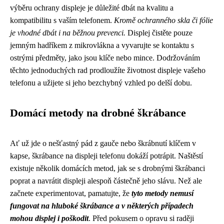
výběru ochrany displeje je důležité dbát na kvalitu a
kompatibilitu s vaším telefonem.
Kromě ochranného skla či fólie
je vhodné dbát i na běžnou prevenci.
Displej čistěte pouze
jemným hadříkem z mikrovlákna a vyvarujte se kontaktu s
ostrými předměty, jako jsou klíče nebo mince. Dodržováním
těchto jednoduchých rad prodloužíte životnost displeje vašeho
telefonu a užijete si jeho bezchybný vzhled po delší dobu.
Domácí metody na drobné škrábance
Ať už jde o nešťastný pád z gauče nebo škrábnutí klíčem v
kapse, škrábance na displeji telefonu dokáží potrápit. Naštěstí
existuje několik domácích metod, jak se s drobnými škrábanci
poprat a navrátit displeji alespoň částečně jeho slávu. Než ale
začnete experimentovat, pamatujte, že
tyto metody nemusí
fungovat na hluboké škrábance a v některých případech
mohou displej i poškodit
. Před pokusem o opravu si raději