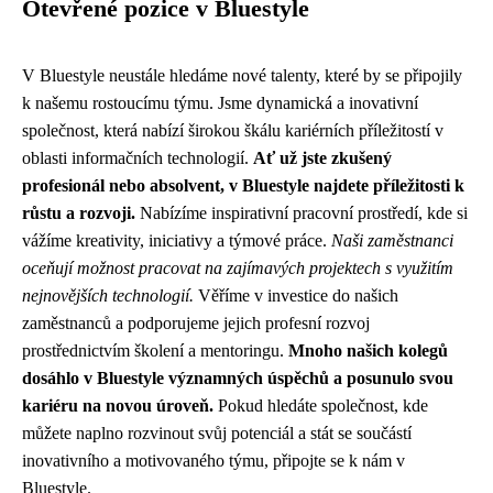
Otevřené pozice v Bluestyle
V Bluestyle neustále hledáme nové talenty, které by se připojily
k našemu rostoucímu týmu. Jsme dynamická a inovativní
společnost, která nabízí širokou škálu kariérních příležitostí v
oblasti informačních technologií.
Ať už jste zkušený
profesionál nebo absolvent, v Bluestyle najdete příležitosti k
růstu a rozvoji.
Nabízíme inspirativní pracovní prostředí, kde si
vážíme kreativity, iniciativy a týmové práce.
Naši zaměstnanci
oceňují možnost pracovat na zajímavých projektech s využitím
nejnovějších technologií.
Věříme v investice do našich
zaměstnanců a podporujeme jejich profesní rozvoj
prostřednictvím školení a mentoringu.
Mnoho našich kolegů
dosáhlo v Bluestyle významných úspěchů a posunulo svou
kariéru na novou úroveň.
Pokud hledáte společnost, kde
můžete naplno rozvinout svůj potenciál a stát se součástí
inovativního a motivovaného týmu, připojte se k nám v
Bluestyle.