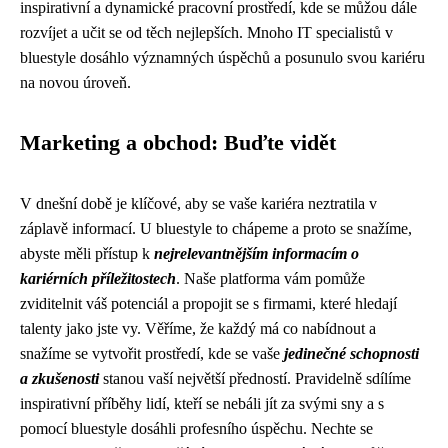
inspirativní a dynamické pracovní prostředí, kde se můžou dále
rozvíjet a učit se od těch nejlepších. Mnoho IT specialistů v
bluestyle dosáhlo významných úspěchů a posunulo svou kariéru
na novou úroveň.
Marketing a obchod: Buďte vidět
V dnešní době je klíčové, aby se vaše kariéra neztratila v
záplavě informací. U bluestyle to chápeme a proto se snažíme,
abyste měli přístup k
nejrelevantnějším informacím o
kariérních příležitostech
. Naše platforma vám pomůže
zviditelnit váš potenciál a propojit se s firmami, které hledají
talenty jako jste vy. Věříme, že každý má co nabídnout a
snažíme se vytvořit prostředí, kde se vaše
jedinečné schopnosti
a zkušenosti
stanou vaší největší předností. Pravidelně sdílíme
inspirativní příběhy lidí, kteří se nebáli jít za svými sny a s
pomocí bluestyle dosáhli profesního úspěchu. Nechte se