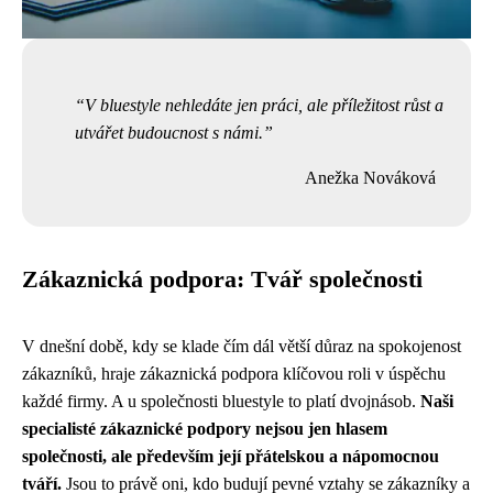
V bluestyle nehledáte jen práci, ale příležitost růst a
utvářet budoucnost s námi.
Anežka Nováková
Zákaznická podpora: Tvář společnosti
V dnešní době, kdy se klade čím dál větší důraz na spokojenost
zákazníků, hraje zákaznická podpora klíčovou roli v úspěchu
každé firmy. A u společnosti bluestyle to platí dvojnásob.
Naši
specialisté zákaznické podpory nejsou jen hlasem
společnosti, ale především její přátelskou a nápomocnou
tváří.
Jsou to právě oni, kdo budují pevné vztahy se zákazníky a