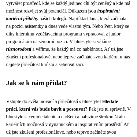
vytvářet prostředí, kde se každý jedinec cítí být ceněný a kde má
možnost rozvíjet svůj potenciál. Důkazem jsou
inspirativní
kariérní příběhy
našich kolegů. Například Jana, která začínala
na pozici asistentky a dnes vede vlastní tým. Nebo Petr, který se
díky internímu vzdělávacímu programu vypracoval z junior
programátora na seniorní pozici. V bluestyle si vážíme
různorodosti
a věříme, že každý má co nabídnout. Ať už jste
zkušení profesionálové, nebo teprve začínáte svou kariéru, u nás
najdete příležitost k růstu a seberealizaci.
Jak se k nám přidat?
Vstupte do světa inovací a příležitostí s bluestyle!
Hledáte
práci, která vás bude bavit a posouvat?
Pak jste tu správně. V
bluestyle si ceníme talentu a nadšení a nabízíme širokou škálu
kariérních možností v dynamickém a inspirativním prostředí. Ať
už jste zkušení profesionálové, nebo teprve začínáte svou