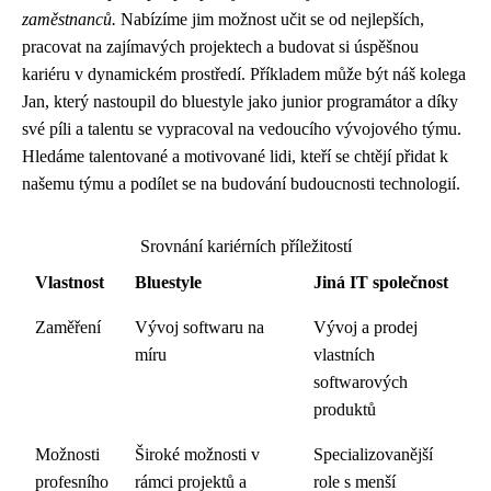
zaměstnanců.
Nabízíme jim možnost učit se od nejlepších,
pracovat na zajímavých projektech a budovat si úspěšnou
kariéru v dynamickém prostředí. Příkladem může být náš kolega
Jan, který nastoupil do bluestyle jako junior programátor a díky
své píli a talentu se vypracoval na vedoucího vývojového týmu.
Hledáme talentované a motivované lidi, kteří se chtějí přidat k
našemu týmu a podílet se na budování budoucnosti technologií.
Srovnání kariérních příležitostí
Vlastnost
Bluestyle
Jiná IT společnost
Zaměření
Vývoj softwaru na
Vývoj a prodej
míru
vlastních
softwarových
produktů
Možnosti
Široké možnosti v
Specializovanější
profesního
rámci projektů a
role s menší