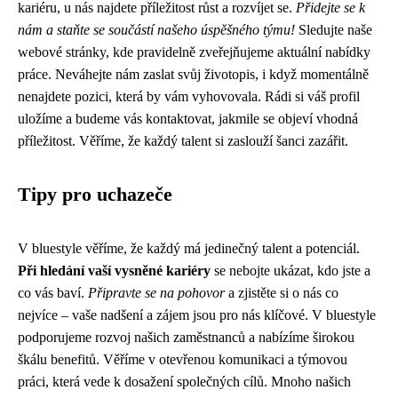
kariéru, u nás najdete příležitost růst a rozvíjet se.
Přidejte se k
nám a staňte se součástí našeho úspěšného týmu!
Sledujte naše
webové stránky, kde pravidelně zveřejňujeme aktuální nabídky
práce. Neváhejte nám zaslat svůj životopis, i když momentálně
nenajdete pozici, která by vám vyhovovala. Rádi si váš profil
uložíme a budeme vás kontaktovat, jakmile se objeví vhodná
příležitost. Věříme, že každý talent si zaslouží šanci zazářit.
Tipy pro uchazeče
V bluestyle věříme, že každý má jedinečný talent a potenciál.
Při hledání vaší vysněné kariéry
se nebojte ukázat, kdo jste a
co vás baví.
Připravte se na pohovor
a zjistěte si o nás co
nejvíce – vaše nadšení a zájem jsou pro nás klíčové. V bluestyle
podporujeme rozvoj našich zaměstnanců a nabízíme širokou
škálu benefitů. Věříme v otevřenou komunikaci a týmovou
práci, která vede k dosažení společných cílů. Mnoho našich