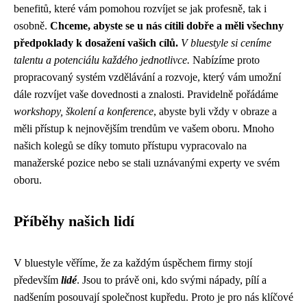
benefitů, které vám pomohou rozvíjet se jak profesně, tak i
osobně.
Chceme, abyste se u nás cítili dobře a měli všechny
předpoklady k dosažení vašich cílů.
V bluestyle si ceníme
talentu a potenciálu každého jednotlivce.
Nabízíme proto
propracovaný systém vzdělávání a rozvoje, který vám umožní
dále rozvíjet vaše dovednosti a znalosti. Pravidelně pořádáme
workshopy, školení a konference
, abyste byli vždy v obraze a
měli přístup k nejnovějším trendům ve vašem oboru. Mnoho
našich kolegů se díky tomuto přístupu vypracovalo na
manažerské pozice nebo se stali uznávanými experty ve svém
oboru.
Příběhy našich lidí
V bluestyle věříme, že za každým úspěchem firmy stojí
především
lidé
. Jsou to právě oni, kdo svými nápady, pílí a
nadšením posouvají společnost kupředu. Proto je pro nás klíčové