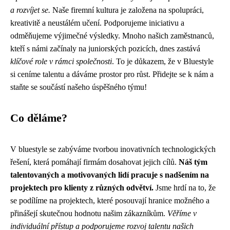
a rozvíjet se.
Naše firemní kultura je založena na spolupráci,
kreativitě a neustálém učení. Podporujeme iniciativu a
odměňujeme výjimečné výsledky. Mnoho našich zaměstnanců,
kteří s námi začínaly na juniorských pozicích, dnes zastává
klíčové role v rámci společnosti
. To je důkazem, že v Bluestyle
si ceníme talentu a dáváme prostor pro růst. Přidejte se k nám a
staňte se součástí našeho úspěšného týmu!
Co děláme?
V bluestyle se zabýváme tvorbou inovativních technologických
řešení, která pomáhají firmám dosahovat jejich cílů.
Náš tým
talentovaných a motivovaných lidí pracuje s nadšením na
projektech pro klienty z různých odvětví.
Jsme hrdí na to, že
se podílíme na projektech, které posouvají hranice možného a
přinášejí skutečnou hodnotu našim zákazníkům.
Věříme v
individuální přístup a podporujeme rozvoj talentu našich