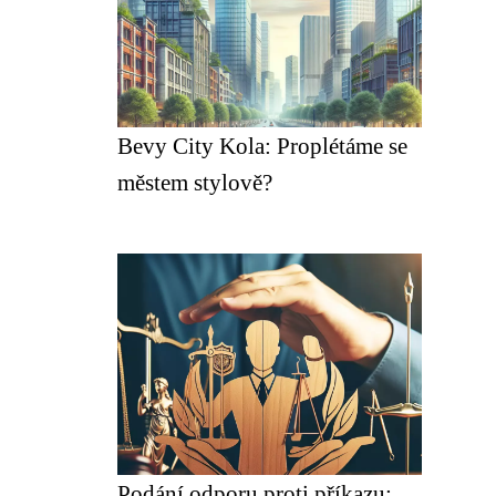
Bevy City Kola: Proplétáme se
městem stylově?
Podání odporu proti příkazu: