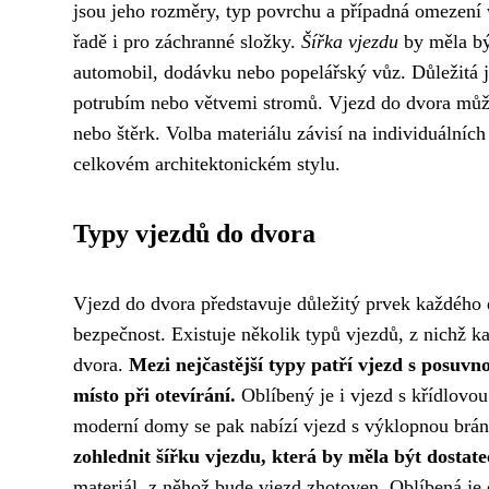
jsou jeho rozměry, typ povrchu a případná omezení v
řadě i pro záchranné složky.
Šířka vjezdu
by měla být
automobil, dodávku nebo popelářský vůz. Důležitá 
potrubím nebo větvemi stromů. Vjezd do dvora může 
nebo štěrk. Volba materiálu závisí na individuálních 
celkovém architektonickém stylu.
Typy vjezdů do dvora
Vjezd do dvora představuje důležitý prvek každého d
bezpečnost. Existuje několik typů vjezdů, z nichž ka
dvora.
Mezi nejčastější typy patří vjezd s posuvn
místo při otevírání.
Oblíbený je i vjezd s křídlovou
moderní domy se pak nabízí vjezd s výklopnou brán
zohlednit šířku vjezdu, která by měla být dosta
materiál, z něhož bude vjezd zhotoven. Oblíbená je d