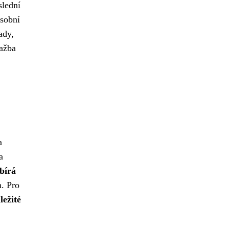
slední
osobní
ady,
lažba
a
a
bírá
m. Pro
ležité