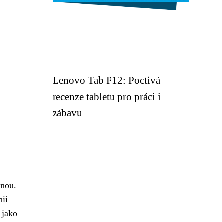
Lenovo Tab P12: Poctivá
recenze tabletu pro práci i
zábavu
ónou.
nii
 jako