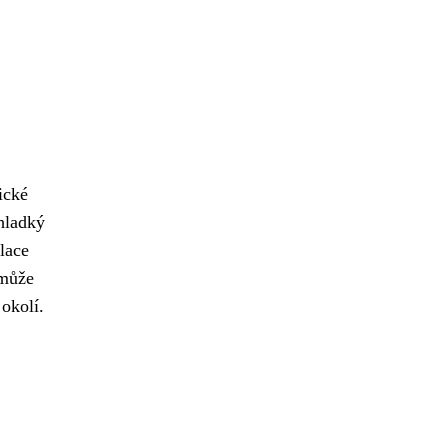
ické
hladký
alace
 může
okolí.