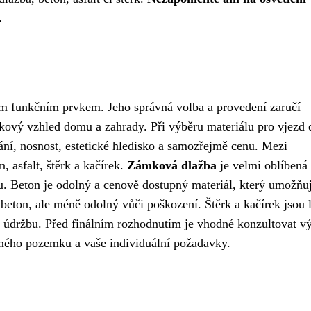
.
ým funkčním prvkem. Jeho správná volba a provedení zaručí
kový vzhled domu a zahrady. Při výběru materiálu pro vjezd 
vání, nosnost, estetické hledisko a samozřejmě cenu. Mezi
, asfalt, štěrk a kačírek.
Zámková dlažba
je velmi oblíbená
bu. Beton je odolný a cenově dostupný materiál, který umožňu
 beton, ale méně odolný vůči poškození. Štěrk a kačírek jsou 
ou údržbu. Před finálním rozhodnutím je vhodné konzultovat v
aného pozemku a vaše individuální požadavky.