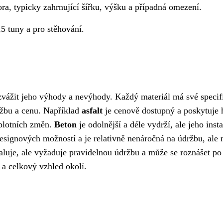
ra, typicky zahrnující šířku, výšku a případná omezení.
5 tuny a pro stěhování.
 zvážit jeho výhody a nevýhody. Každý materiál má své specif
držbu a cenu. Například
asfalt
je cenově dostupný a poskytuje 
eplotních změn.
Beton
je odolnější a déle vydrží, ale jeho inst
esignových možností a je relativně nenáročná na údržbu, ale
taluje, ale vyžaduje pravidelnou údržbu a může se roznášet po 
 a celkový vzhled okolí.