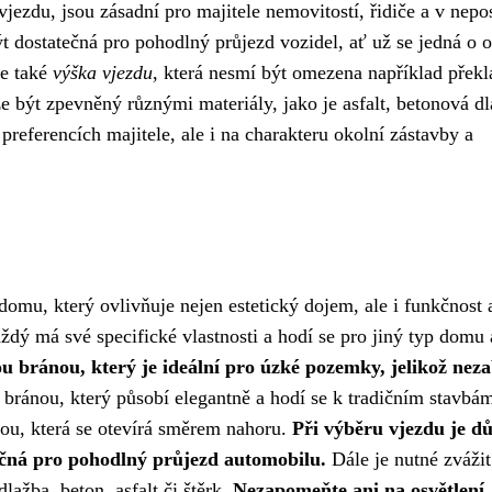
jezdu, jsou zásadní pro majitele nemovitostí, řidiče a v nepo
 dostatečná pro pohodlný průjezd vozidel, ať už se jedná o 
je také
výška vjezdu
, která nesmí být omezena například překl
být zpevněný různými materiály, jako je asfalt, betonová d
preferencích majitele, ale i na charakteru okolní zástavby a
omu, který ovlivňuje nejen estetický dojem, ale i funkčnost 
ždý má své specifické vlastnosti a hodí se pro jiný typ domu 
ou bránou, který je ideální pro úzké pozemky, jelikož neza
 bránou, který působí elegantně a hodí se k tradičním stavbá
ou, která se otevírá směrem nahoru.
Při výběru vjezdu je dů
tečná pro pohodlný průjezd automobilu.
Dále je nutné zvážit
lažba, beton, asfalt či štěrk.
Nezapomeňte ani na osvětlení