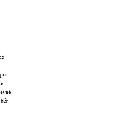
do
 pro
je
levné
ýběr