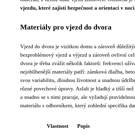
vjezdu, které zajistí bezpečnost a orientaci v noci
Materiály pro vjezd do dvora
Vjezd do dvora je vizitkou domu a zároveň důležit
bezproblémový vjezd a výjezd a zároveň ovlivní cel
dvora je třeba zvážit několik faktorů: frekvenci uží
nejoblíbenější materiály patří: zámková dlažba, beton
svou variabilitu, dlouhou životnost a snadnou údrž
různé povrchové úpravy. Asfalt je hladký a tišší než
a snadno se s nimi pracuje, ale vyžadují pravideln
materiálu s odborníkem, který zohlední specifika d
Vlastnost
Popis