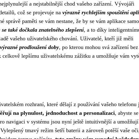
ejplynulejší a nejstabilnější chod vašeho zařízení. Vývojáři
etailů, což se projevuje na
výrazně rychlejším spouštění apl
ené správě paměti se vám nestane, že by se vám aplikace sam
 se také dočkala znatelného zlepšení
, a to díky inteligentním
adě vašeho uživatelského chování. Uživatelé, kteří již měli
výrazné prodloužení doby
, po kterou mohou svá zařízení bez
 k celkově lepšímu uživatelskému zážitku a umožňuje vám vytě
vatelském rozhraní, které dělají z používání vašeho telefonu 
ěřují na plynulost, jednoduchost a personalizaci
, abyste s
 pro navigaci v systému jsou nyní ještě intuitivnější a umožňuj
Vylepšený tmavý režim šetří baterii a zároveň potěší vaše oči