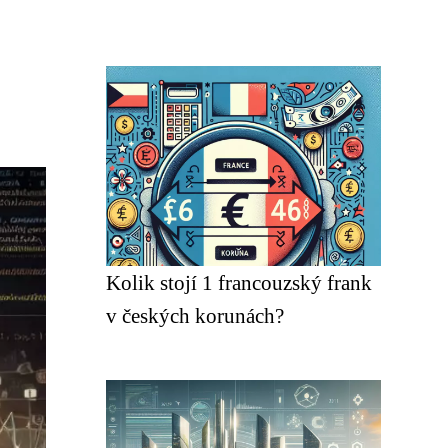
Kolik stojí 1 francouzský frank
v českých korunách?