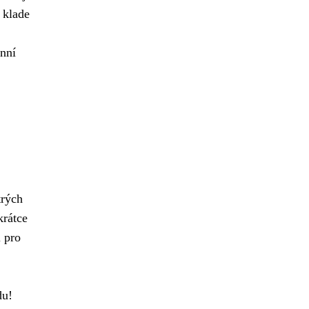
 klade
enní
trých
krátce
i pro
du!