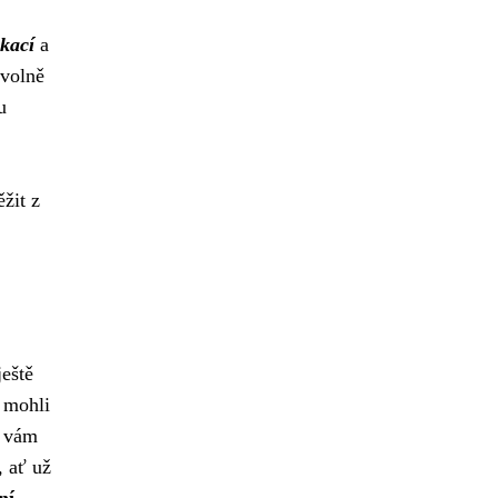
ikací
a
ovolně
u
žit z
ještě
e mohli
í vám
, ať už