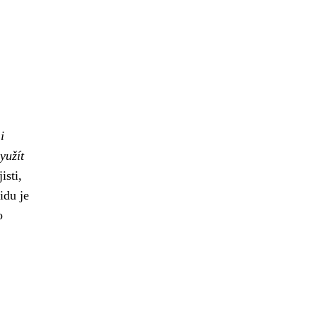
i
yužít
isti,
idu je
o