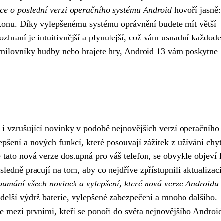
ce o poslední verzi operačního systému Android
hovoří jasně:
ýkonu. Díky vylepšenému systému oprávnění budete mít větší
ozhraní je intuitivnější a plynulejší, což vám usnadní každod
, milovníky hudby nebo hrajete hry, Android 13 vám poskytne
 i vzrušující novinky v podobě nejnovějších verzí operačního
epšení a nových funkcí, které posouvají zážitek z užívání chy
 tato nová verze dostupná pro váš telefon, se obvykle objeví 
sledně pracují na tom, aby co nejdříve zpřístupnili aktualizac
zkoumání všech novinek a vylepšení, které nová verze Androidu
 delší výdrž baterie, vylepšené zabezpečení a mnoho dalšího.
e mezi prvními, kteří se ponoří do světa nejnovějšího Androi