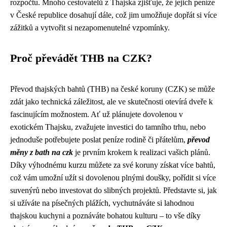
rozpočtu. Mnoho cestovatelů z Thajska zjišťuje, že jejich peníze
v České republice dosahují dále, což jim umožňuje dopřát si více
zážitků a vytvořit si nezapomenutelné vzpomínky.
Proč převádět THB na CZK?
Převod thajských bahtů (THB) na české koruny (CZK) se může
zdát jako technická záležitost, ale ve skutečnosti otevírá dveře k
fascinujícím možnostem. Ať už plánujete dovolenou v
exotickém Thajsku, zvažujete investici do tamního trhu, nebo
jednoduše potřebujete poslat peníze rodině či přátelům,
převod
měny z bath na czk
je prvním krokem k realizaci vašich plánů.
Díky výhodnému kurzu můžete za své koruny získat více bahtů,
což vám umožní užít si dovolenou plnými doušky, pořídit si více
suvenýrů nebo investovat do slibných projektů. Představte si, jak
si užíváte na písečných plážích, vychutnáváte si lahodnou
thajskou kuchyni a poznáváte bohatou kulturu – to vše díky