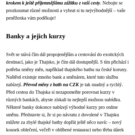
krokem k ještě příjemnějšímu zážitku z vaší cesty
. Nebojte se
prozkoumat různé možnosti a vybrat si tu nejvýhodnější – vaše
peněženka vám poděkuje!
Banky a jejich kurzy
Svět se stává čím dál propojenějším a cestování do exotických
destinací, jako je Thajsko, je čím dál dostupnější. S tím přichází i
potřeba směny měn, například thajského bathu na české koruny.
Naštěstí existuje mnoho bank a směnáren, které tuto službu
nabízejí.
Převod měny z bath na CZK
je tak snadný a rychlý.
Před cestou do Thajska si nezapomeňte porovnat kurzy v
různých bankách, abyste získali tu nejlepší možnou nabídku.
Některé banky dokonce nabízejí výhodné kurzy pro online
směnu. Představte si, že si po návratu z dovolené v Thajsku
můžete za zbylé thajské bathy dopřát ještě něco navíc – nový
kousek oblečení, večeři v oblíbené restauraci nebo třeba dárek