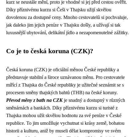
kurz se neustále mění, proto je vhodné si jej před cestou ověřit.
Díky příznivému kurzu si Češi v Thajsku užijí skvělou
dovolenou za dostupné ceny. Mnoho cestovatelů si pochvaluje,
jak daleko jim jejich peníze v Thajsku došly, a užívají si tak
luxusnější ubytování, delikátní jídlo a nezapomenutelné zážitky.
Co je to česká koruna (CZK)?
Česká koruna (CZK) je oficiální měnou České republiky a
představuje stabilní a široce uznávanou měnu. Pro cestovatele
mířící z Thajska do České republiky je užitečné seznámit se s
procesem směny thajských bahtů (THB) na české koruny.
Převod měny z bath na CZK
je snadný a dostupný v různých
směnárnách a bankách. Díky příznivému kurzu si turisté z
Thajska mohou užít skvělou hodnotu za své peníze v České
republice. To jim umožňuje vychutnat si krásy země, bohatou
historii a kulturu, aniž by museli dělat kompromisy ve svém