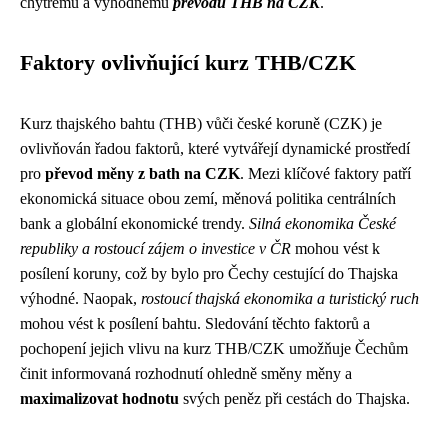
chytrému a výhodnému
převodu THB na CZK
.
Faktory ovlivňující kurz THB/CZK
Kurz thajského bahtu (THB) vůči české koruně (CZK) je
ovlivňován řadou faktorů, které vytvářejí dynamické prostředí
pro
převod měny z bath na CZK
. Mezi klíčové faktory patří
ekonomická situace obou zemí, měnová politika centrálních
bank a globální ekonomické trendy.
Silná ekonomika České
republiky a rostoucí zájem o investice v ČR
mohou vést k
posílení koruny, což by bylo pro Čechy cestující do Thajska
výhodné. Naopak,
rostoucí thajská ekonomika a turistický ruch
mohou vést k posílení bahtu. Sledování těchto faktorů a
pochopení jejich vlivu na kurz THB/CZK umožňuje Čechům
činit informovaná rozhodnutí ohledně směny měny a
maximalizovat hodnotu
svých peněz při cestách do Thajska.