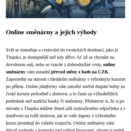
Online směnárny a jejich výhody
Svět se zmenšuje a cestování do exotických destinací, jako je
Thajsko, je dostupnější než kdy dříve. Ať už se chystáte na
dovolenou snů, nebo se vracíte z dobrodružné cesty,
online
směnárny
vám usnadní
převod měny z bath na CZK
.
Zapomeňte na starosti s hledáním směnárny s výhodným kurzem
po příletu.
Online platformy vám umožní směnit thajské bahty za
české koruny pohodlně z domova
, a to často za výhodnějších
podmínek než tradiční banky či směnárny. Představte si, že si po
návratu z Thajska můžete ihned užít zaslouženého odpočinku a s
úsměvem na tváři sledovat, jak se vaše úspory z výhodného
kurzu promítají do vašeho rozpočtu. Online směnárny vám
dávají svobodu a kontrolu nad vašimi financemi, abyste si mohli