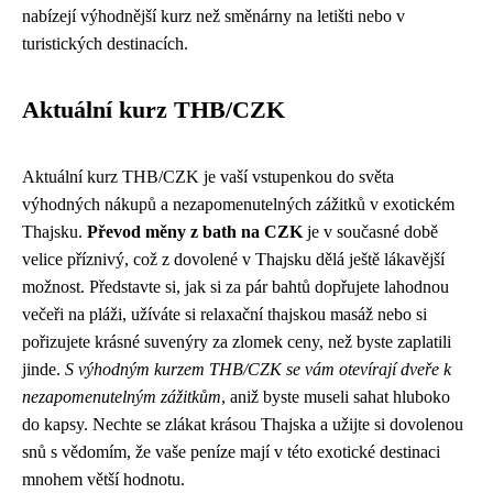
nabízejí výhodnější kurz než směnárny na letišti nebo v
turistických destinacích.
Aktuální kurz THB/CZK
Aktuální kurz THB/CZK je vaší vstupenkou do světa
výhodných nákupů a nezapomenutelných zážitků v exotickém
Thajsku.
Převod měny z bath na CZK
je v současné době
velice příznivý, což z dovolené v Thajsku dělá ještě lákavější
možnost. Představte si, jak si za pár bahtů dopřujete lahodnou
večeři na pláži, užíváte si relaxační thajskou masáž nebo si
pořizujete krásné suvenýry za zlomek ceny, než byste zaplatili
jinde.
S výhodným kurzem THB/CZK se vám otevírají dveře k
nezapomenutelným zážitkům
, aniž byste museli sahat hluboko
do kapsy. Nechte se zlákat krásou Thajska a užijte si dovolenou
snů s vědomím, že vaše peníze mají v této exotické destinaci
mnohem větší hodnotu.