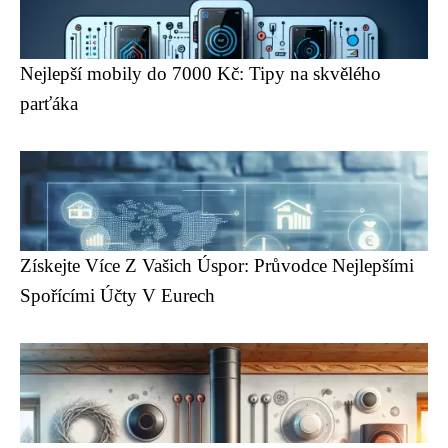
Nejlepší mobily do 7000 Kč: Tipy na skvělého
parťáka
Získejte Více Z Vašich Úspor: Průvodce Nejlepšími
Spořícími Účty V Eurech