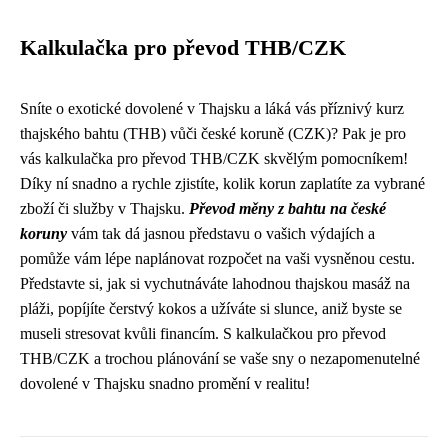
Kalkulačka pro převod THB/CZK
Sníte o exotické dovolené v Thajsku a láká vás příznivý kurz
thajského bahtu (THB) vůči české koruně (CZK)? Pak je pro
vás kalkulačka pro převod THB/CZK skvělým pomocníkem!
Díky ní snadno a rychle zjistíte, kolik korun zaplatíte za vybrané
zboží či služby v Thajsku.
Převod měny z bahtu na české
koruny
vám tak dá jasnou představu o vašich výdajích a
pomůže vám lépe naplánovat rozpočet na vaši vysněnou cestu.
Představte si, jak si vychutnáváte lahodnou thajskou masáž na
pláži, popíjíte čerstvý kokos a užíváte si slunce, aniž byste se
museli stresovat kvůli financím. S kalkulačkou pro převod
THB/CZK a trochou plánování se vaše sny o nezapomenutelné
dovolené v Thajsku snadno promění v realitu!