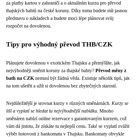
za platby kartou v zahraničí a o aktuálním kurzu pro převod
thajských bahtů na české koruny. Díky tomu budete mít jasnou
představu o nákladech a budete moci lépe plánovat svůj
rozpočet na dovolenou.
Tipy pro výhodný převod THB/CZK
Plánujete dovolenou v exotickém Thajsku a přemýšlíte, jak
nejvýhodněji směnit koruny za thajské bahty?
Převod měny z
bath na CZK
nemusí být žádná věda. Existuje několik tipů, jak
na tom ušetřit a užít si dovolenou bez zbytečných starostí.
Nejdůležitější je srovnat kurzy v různých směnárnách.
Kurzy se
liší a vyplatí se hledat tu nejvýhodnější nabídku.
Mnoho
směnáren nabízí online rezervace s garantovaným kurzem, což
vám dá jistotu, že získáte tu nejlepší cenu. Také se vyplatí zvážit
výběr hotovosti z bankomatu v Thajsku. Bankomaty obvykle