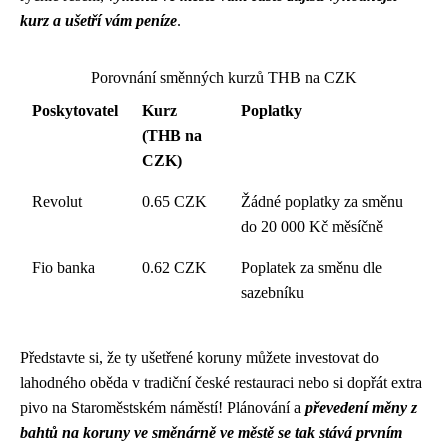
kurz a ušetří vám peníze
.
Porovnání směnných kurzů THB na CZK
Poskytovatel
Kurz
Poplatky
(THB na
CZK)
Revolut
0.65 CZK
Žádné poplatky za směnu
do 20 000 Kč měsíčně
Fio banka
0.62 CZK
Poplatek za směnu dle
sazebníku
Představte si, že ty ušetřené koruny můžete investovat do
lahodného oběda v tradiční české restauraci nebo si dopřát extra
pivo na Staroměstském náměstí! Plánování a
převedení měny z
bahtů na koruny ve směnárně ve městě se tak stává prvním