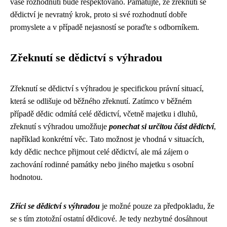
vaše rozhodnutí bude respektováno. Pamatujte, že zřeknutí se
dědictví je nevratný krok, proto si své rozhodnutí dobře
promyslete a v případě nejasností se poraďte s odborníkem.
Zřeknutí se dědictví s výhradou
Zřeknutí se dědictví s výhradou je specifickou právní situací,
která se odlišuje od běžného zřeknutí. Zatímco v běžném
případě dědic odmítá celé dědictví, včetně majetku i dluhů,
zřeknutí s výhradou umožňuje
ponechat si určitou část dědictví
,
například konkrétní věc. Tato možnost je vhodná v situacích,
kdy dědic nechce přijmout celé dědictví, ale má zájem o
zachování rodinné památky nebo jiného majetku s osobní
hodnotou.
Zříci se dědictví s výhradou
je možné pouze za předpokladu, že
se s tím ztotožní ostatní dědicové. Je tedy nezbytné dosáhnout