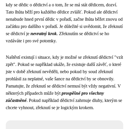
kdy se dědic o dědictví a o tom, že se má stát dědicem, dozví.
Tato lhůta běží pro každého dědice zvlášť. Pokud ale dědictví
nenabude hned první dědic v pořadí, začne lhůta běžet znovu od
začátku pro dalšího v pořadí. Je důležité si uvědomit, že zřeknutí
se dědictví je
nevratný krok
. Zřeknutím se dědictví se ho
vzdáváte i pro své potomky.
Naštěstí existují i situace, kdy je možné se zřeknutí dědictví "vzít
zpět". Pokud se například ukáže, že existuje další závěť, o které
jste v době zřeknutí nevěděli, nebo pokud by soud zřeknutí
prohlásil za neplatné, vaše šance na dědictví by se obnovily.
Pamatujte, že zřeknutí se dědictví nemusí být vždy negativní. V
některých případech může být
prospěšné pro všechny
zúčastněné
. Pokud například dědictví zahrnuje dluhy, kterým se
chcete vyhnout, zřeknutí se je logickým krokem.