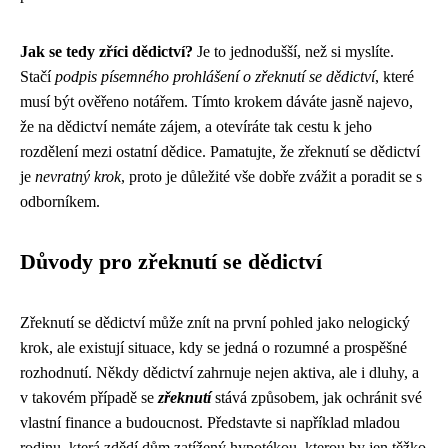
Jak se tedy zříci dědictví?
Je to jednodušší, než si myslíte.
Stačí
podpis písemného prohlášení o zřeknutí se dědictví
, které
musí být ověřeno notářem. Tímto krokem dáváte jasně najevo,
že na dědictví nemáte zájem, a otevíráte tak cestu k jeho
rozdělení mezi ostatní dědice. Pamatujte, že zřeknutí se dědictví
je
nevratný krok
, proto je důležité vše dobře zvážit a poradit se s
odborníkem.
Důvody pro zřeknutí se dědictví
Zřeknutí se dědictví může znít na první pohled jako nelogický
krok, ale existují situace, kdy se jedná o rozumné a prospěšné
rozhodnutí. Někdy dědictví zahrnuje nejen aktiva, ale i dluhy, a
v takovém případě se
zřeknutí
stává způsobem, jak ochránit své
vlastní finance a budoucnost. Představte si například mladou
rodinu, která zdědí dům zatížený hypotékou, kterou by jen těžko