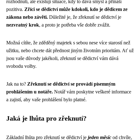
rozhodnutí, ale existují situace, kdy to dává smysl a přináší
pozitiva.
Zříci se dědictví může kdokoli, kdo je dědicem ze
zákona nebo závěti.
Důležité je, že zřeknutí se dědictví je
nezvratný krok
, a proto je potřeba vše dobře zvážit.
Možná cítíte, že zděděný majetek s sebou nese více starostí než
užitku, nebo chcete dát přednost jiným životním prioritám. Ať už
jsou vaše důvody jakékoli, zřeknutí se dědictví vám dává
svobodu volby.
Jak na to?
Zřeknutí se dědictví se provádí písemným
prohlášením u notáře.
Notář vám poskytne veškeré informace
a zajistí, aby vaše prohlášení bylo platné.
Jaká je lhůta pro zřeknutí?
Základní lhůta pro zřeknutí se dědictví je
jeden měsíc
od chvíle,