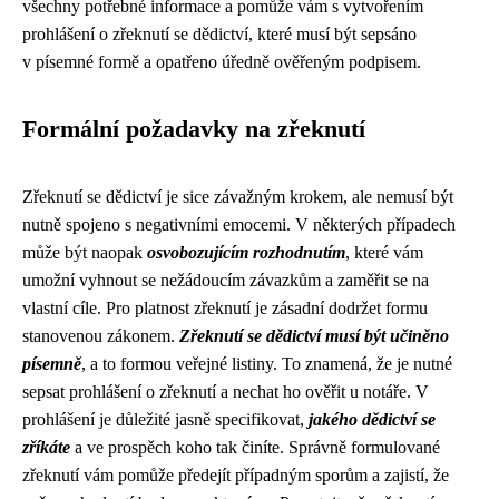
všechny potřebné informace a pomůže vám s vytvořením
prohlášení o zřeknutí se dědictví, které musí být sepsáno
v písemné formě a opatřeno úředně ověřeným podpisem.
Formální požadavky na zřeknutí
Zřeknutí se dědictví je sice závažným krokem, ale nemusí být
nutně spojeno s negativními emocemi. V některých případech
může být naopak
osvobozujícím rozhodnutím
, které vám
umožní vyhnout se nežádoucím závazkům a zaměřit se na
vlastní cíle. Pro platnost zřeknutí je zásadní dodržet formu
stanovenou zákonem.
Zřeknutí se dědictví musí být učiněno
písemně
, a to formou veřejné listiny. To znamená, že je nutné
sepsat prohlášení o zřeknutí a nechat ho ověřit u notáře. V
prohlášení je důležité jasně specifikovat,
jakého dědictví se
zříkáte
a ve prospěch koho tak činíte. Správně formulované
zřeknutí vám pomůže předejít případným sporům a zajistí, že