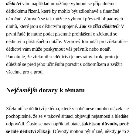
dědictví
vám například umožňuje vyhnout se případnému
dědickému řízení, které by mohlo být zdlouhavé a finančně
náročné. Zároveň se tak můžete vyhnout převzetí případných
dluhů, které jsou s dědictvím spojené.
Jak se zříci dědictví?
V
první řadě je nutné podat písemné prohlášení o zřeknutí se
dědictví u příslušného notáře. Vzorový formulář pro zřeknutí se
dědictví vám může poskytnout váš právník nebo notář.
Pamatujte, že zřeknutí se dědictví je nevratný krok, proto je
důležité se před jeho učiněním poradit s odborníkem a zvážit
všechna pro a proti.
Nejčastější dotazy k tématu
Zřeknutí se dědictví je téma, které v sobě nese mnoho otázek. Je
pochopitelné, že se v takové situaci objevují nejasnosti a hledáte
odpovědi. Často se nás například ptáte,
jaké jsou důvody, proč
se lidé dědictví zříkají
. Důvody mohou být různé, někdy je to z