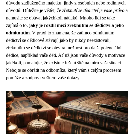
důvodu zadluženého majetku, jindy z osobních nebo rodinných
důvodů. Důležité je vědět, že
zřeknutí se dědictví je vaše právo
a
nemusíte se obávat jakýchkoli nátlaků. Mnoho lidí se také
zajímá o to,
jaký je rozdíl mezi zřeknutím se dědictví a jeho
odmítnutím
. V praxi to znamená, že zatímco odmítnutím
dědictví se dědicové stávají, jako by nikdy neexistovali,
zřeknutím se dědictví se otevírá možnost pro další potenciální
dědice, například vaše děti. Ať už jsou vaše důvody a motivace
jakékoli, pamatujte, že existuje řešení šité na míru vaší situaci.
Nebojte se obrátit na odborníka, který vám s celým procesem
pomůže a zodpoví veškeré vaše dotazy.