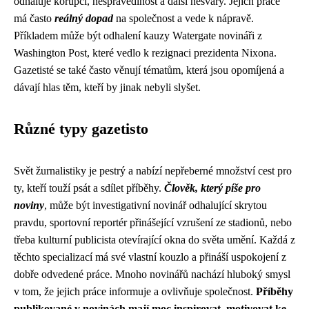
odhaluje korupci, nespravedlnost a další nešvary. Jejich práce
má často
reálný dopad
na společnost a vede k nápravě.
Příkladem může být odhalení kauzy Watergate novináři z
Washington Post, které vedlo k rezignaci prezidenta Nixona.
Gazetisté se také často věnují tématům, která jsou opomíjená a
dávají hlas těm, kteří by jinak nebyli slyšet.
Různé typy gazetisto
Svět žurnalistiky je pestrý a nabízí nepřeberné množství cest pro
ty, kteří touží psát a sdílet příběhy.
Člověk, který píše pro
noviny
, může být investigativní novinář odhalující skrytou
pravdu, sportovní reportér přinášející vzrušení ze stadionů, nebo
třeba kulturní publicista otevírající okna do světa umění. Každá z
těchto specializací má své vlastní kouzlo a přináší uspokojení z
dobře odvedené práce. Mnoho novinářů nachází hluboký smysl
v tom, že jejich práce informuje a ovlivňuje společnost.
Příběhy
publikované v novinách mají moc inspirovat, motivovat ke