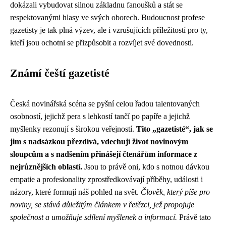
dokázali vybudovat silnou základnu fanoušků a stát se
respektovanými hlasy ve svých oborech. Budoucnost profese
gazetisty je tak plná výzev, ale i vzrušujících příležitostí pro ty,
kteří jsou ochotni se přizpůsobit a rozvíjet své dovednosti.
Známí čeští gazetisté
Česká novinářská scéna se pyšní celou řadou talentovaných
osobností, jejichž pera s lehkostí tančí po papíře a jejichž
myšlenky rezonují s širokou veřejností.
Tito „gazetisté“, jak se
jim s nadsázkou přezdívá, vdechují život novinovým
sloupcům a s nadšením přinášejí čtenářům informace z
nejrůznějších oblastí.
Jsou to právě oni, kdo s notnou dávkou
empatie a profesionality zprostředkovávají příběhy, události i
názory, které formují náš pohled na svět.
Člověk, který píše pro
noviny, se stává důležitým článkem v řetězci, jež propojuje
společnost a umožňuje sdílení myšlenek a informací.
Právě tato