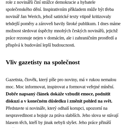
role z novinářů činí strážce demokracie a hybatele
společenského dění. Inspirativním příkladem může být třeba
novinář Jan Werich, jehož satirické texty vtipně kritizovaly
tehdejší poměry a zároveň bavily široké publikum. I dnes máme
možnost sledovat úspěchy mnohých českých novinářů, jejichž
práce rezonuje nejen v domácím, ale i zahraničním prostředí a
přispívá k budování lepší budoucnosti.
Vliv gazetisty na společnost
Gazetista, člověk, který píše pro noviny, má v rukou nemalou
moc. Moc informovat, inspirovat a formovat veřejné mínění.
Dobře napsaný článek dokáže vzbudit emoce, podnítit
diskuzi a v konečném důsledku i změnit pohled na svět.
Představte si novináře, který odhalí korupci, upozorní na
nespravedlnost a bojuje za práva slabších. Jeho slova se stávají
hlasem těch, kteří by jinak nebyli slyšet. Jeho práce přináší