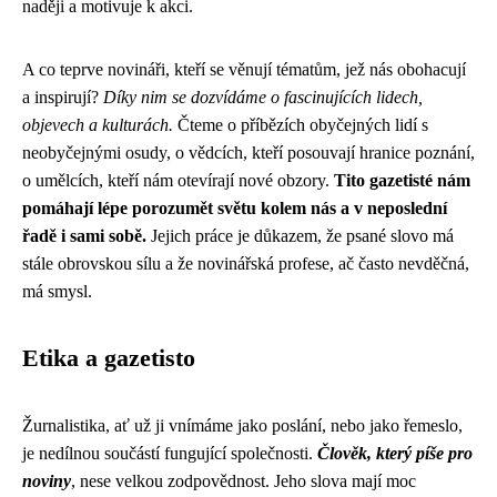
naději a motivuje k akci.
A co teprve novináři, kteří se věnují tématům, jež nás obohacují
a inspirují?
Díky nim se dozvídáme o fascinujících lidech,
objevech a kulturách.
Čteme o příbězích obyčejných lidí s
neobyčejnými osudy, o vědcích, kteří posouvají hranice poznání,
o umělcích, kteří nám otevírají nové obzory.
Tito gazetisté nám
pomáhají lépe porozumět světu kolem nás a v neposlední
řadě i sami sobě.
Jejich práce je důkazem, že psané slovo má
stále obrovskou sílu a že novinářská profese, ač často nevděčná,
má smysl.
Etika a gazetisto
Žurnalistika, ať už ji vnímáme jako poslání, nebo jako řemeslo,
je nedílnou součástí fungující společnosti.
Člověk, který píše pro
noviny
, nese velkou zodpovědnost. Jeho slova mají moc