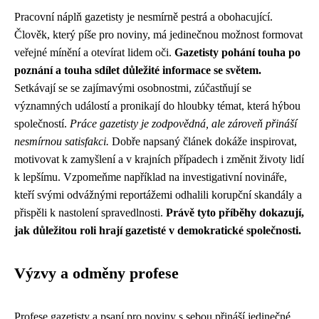
Pracovní náplň gazetisty je nesmírně pestrá a obohacující.
Člověk, který píše pro noviny, má jedinečnou možnost formovat
veřejné mínění a otevírat lidem oči.
Gazetisty pohání touha po
poznání a touha sdílet důležité informace se světem.
Setkávají se se zajímavými osobnostmi, zúčastňují se
významných událostí a pronikají do hloubky témat, která hýbou
společností.
Práce gazetisty je zodpovědná, ale zároveň přináší
nesmírnou satisfakci.
Dobře napsaný článek dokáže inspirovat,
motivovat k zamyšlení a v krajních případech i změnit životy lidí
k lepšímu. Vzpomeňme například na investigativní novináře,
kteří svými odvážnými reportážemi odhalili korupční skandály a
přispěli k nastolení spravedlnosti.
Právě tyto příběhy dokazují,
jak důležitou roli hrají gazetisté v demokratické společnosti.
Výzvy a odměny profese
Profese gazetisty a psaní pro noviny s sebou přináší jedinečné