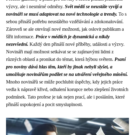
výzvy, ale i nesmírné odměny.
Svět médií se neustále vyvíjí a
novináři se musí adaptovat na nové technologie a trendy.
To s
sebou přináší potřebu neustálého vzdělávání a zdokonalování.
Zároveň se ale otevírají nové možnosti, jak oslovit publikum a
šířit informace.
Práce v médiích je dynamická a nikdy
nezevšední.
Každý den přináší nové příběhy, události a výzvy.
Novináři mají možnost setkávat se se zajímavými lidmi z
různých oblastí a pronikat do témat, která hýbou světem.
Psaní
pro noviny dává hlas těm, kteří by jinak nebyli slyšet, a
umožňuje novinářům podílet se na utváření veřejného mínění.
Mnoho novinářů se může pochlubit úspěchy, kdy jejich práce
vedla k nápravě křivd, odhalení korupce nebo zlepšení životních
podmínek. Tato profese je tak nejen prací, ale i posláním, které
přináší uspokojení a pocit smysluplnosti.