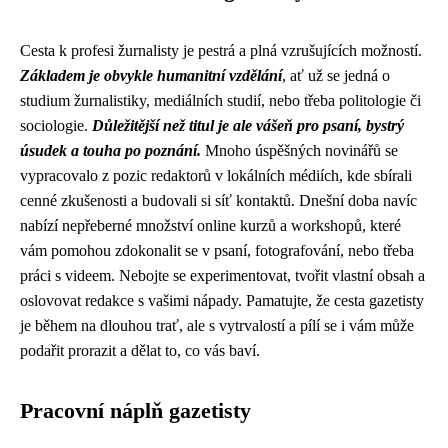
Cesta k profesi žurnalisty je pestrá a plná vzrušujících možností.
Základem je obvykle humanitní vzdělání
, ať už se jedná o
studium žurnalistiky, mediálních studií, nebo třeba politologie či
sociologie.
Důležitější než titul je ale vášeň pro psaní, bystrý
úsudek a touha po poznání.
Mnoho úspěšných novinářů se
vypracovalo z pozic redaktorů v lokálních médiích, kde sbírali
cenné zkušenosti a budovali si síť kontaktů. Dnešní doba navíc
nabízí nepřeberné množství online kurzů a workshopů, které
vám pomohou zdokonalit se v psaní, fotografování, nebo třeba
práci s videem. Nebojte se experimentovat, tvořit vlastní obsah a
oslovovat redakce s vašimi nápady. Pamatujte, že cesta gazetisty
je během na dlouhou trať, ale s vytrvalostí a pílí se i vám může
podařit prorazit a dělat to, co vás baví.
Pracovní náplň gazetisty