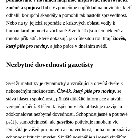
změně a spojovat lidi
. Vzpomeňme například na novináře, kteří
odhalili korupční skandály a pomohli tak nastolit spravedlnost.
Nebo na ty, jejichž reportáže z krizových oblastí vedly k
humanitární pomoci a záchraně životů. To jsou jen některé z
mnoha příkladů, které dokazují, jak důležitou roli hrají
člověk,
který píše pro noviny
, a jeho práce v dnešním světě.
Nezbytné dovednosti gazetisty
Svět žurnalistiky je dynamický a vzrušující a otevírá dveře k
nekonečným možnostem.
Člověk, který píše pro noviny
, se
stává hlasem společnosti, přináší důležité informace a utváří
veřejné mínění. Klíčem k úspěchu v této oblasti je rozvíjet a
zdokonalovat nezbytné dovednosti. Schopnost jasně a poutavě
psát je samozřejmostí, ale
gazetisto
potřebuje mnohem víc.
Důležitá je vášeň pro pravdu a spravedlnost, touha po poznání a
schopnost kriticky myslet. Skvělý novinář je zároveň skvělým