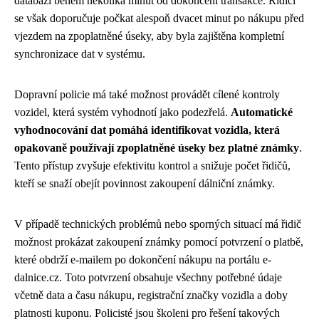
databázi během několika minut od dokončení transakce. Řidiči
se však doporučuje počkat alespoň dvacet minut po nákupu před
vjezdem na zpoplatněné úseky, aby byla zajištěna kompletní
synchronizace dat v systému.
Dopravní policie má také možnost provádět cílené kontroly
vozidel, která systém vyhodnotí jako podezřelá.
Automatické
vyhodnocování dat pomáhá identifikovat vozidla, která
opakovaně používají zpoplatněné úseky bez platné známky
.
Tento přístup zvyšuje efektivitu kontrol a snižuje počet řidičů,
kteří se snaží obejít povinnost zakoupení dálniční známky.
V případě technických problémů nebo sporných situací má řidič
možnost prokázat zakoupení známky pomocí potvrzení o platbě,
které obdrží e-mailem po dokončení nákupu na portálu e-
dalnice.cz. Toto potvrzení obsahuje všechny potřebné údaje
včetně data a času nákupu, registrační značky vozidla a doby
platnosti kuponu. Policisté jsou školeni pro řešení takových