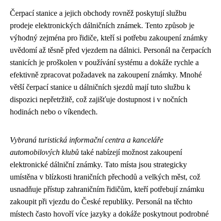
Čerpací stanice a jejich obchody rovněž poskytují službu
prodeje elektronických dálničních známek. Tento způsob je
výhodný zejména pro řidiče, kteří si potřebu zakoupení známky
uvědomí až těsně před vjezdem na dálnici. Personál na čerpacích
stanicích je proškolen v používání systému a dokáže rychle a
efektivně zpracovat požadavek na zakoupení známky. Mnohé
větší čerpací stanice u dálničních sjezdů mají tuto službu k
dispozici nepřetržitě, což zajišťuje dostupnost i v nočních
hodinách nebo o víkendech.
Vybraná turistická informační centra a kanceláře
automobilových klubů
také nabízejí možnost zakoupení
elektronické dálniční známky. Tato místa jsou strategicky
umístěna v blízkosti hraničních přechodů a velkých měst, což
usnadňuje přístup zahraničním řidičům, kteří potřebují známku
zakoupit při vjezdu do České republiky. Personál na těchto
místech často hovoří více jazyky a dokáže poskytnout podrobné