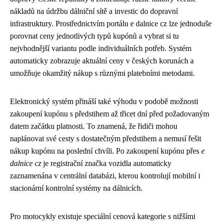
nákladů na údržbu dálniční sítě a investic do dopravní
infrastruktury. Prostřednictvím portálu e dalnice cz lze jednoduše
porovnat ceny jednotlivých typů kupónů a vybrat si tu
nejvhodnější variantu podle individuálních potřeb. Systém
automaticky zobrazuje aktuální ceny v českých korunách a
umožňuje okamžitý nákup s různými platebními metodami.
Elektronický systém přináší také výhodu v podobě možnosti
zakoupení kupónu s předstihem až třicet dní před požadovaným
datem začátku platnosti. To znamená, že řidiči mohou
naplánovat své cesty s dostatečným předstihem a nemusí řešit
nákup kupónu na poslední chvíli. Po zakoupení kupónu přes
e
dalnice cz
je registrační značka vozidla automaticky
zaznamenána v centrální databázi, kterou kontrolují mobilní i
stacionární kontrolní systémy na dálnicích.
Pro motocykly existuje speciální cenová kategorie s nižšími