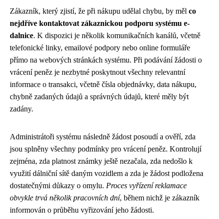
Zákazník, který zjistí, že při nákupu udělal chybu, by měl
co
nejdříve kontaktovat zákaznickou podporu systému e-
dalnice
. K dispozici je několik komunikačních kanálů, včetně
telefonické linky, emailové podpory nebo online formuláře
přímo na webových stránkách systému. Při podávání žádosti o
vrácení peněz je nezbytné poskytnout všechny relevantní
informace o transakci, včetně čísla objednávky, data nákupu,
chybně zadaných údajů a správných údajů, které měly být
zadány.
Administrátoři systému následně žádost posoudí a ověří, zda
jsou splněny všechny podmínky pro vrácení peněz. Kontrolují
zejména, zda platnost známky ještě nezačala, zda nedošlo k
využití dálniční sítě daným vozidlem a zda je žádost podložena
dostatečnými důkazy o omylu.
Proces vyřízení reklamace
obvykle trvá několik pracovních dní
, během nichž je zákazník
informován o průběhu vyřizování jeho žádosti.