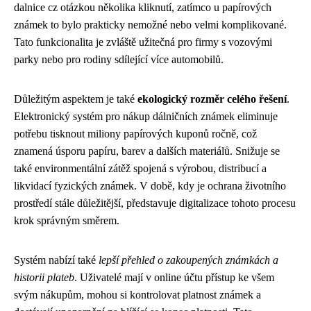
dalnice cz otázkou několika kliknutí, zatímco u papírových
známek to bylo prakticky nemožné nebo velmi komplikované.
Tato funkcionalita je zvláště užitečná pro firmy s vozovými
parky nebo pro rodiny sdílející více automobilů.
Důležitým aspektem je také
ekologický rozměr celého řešení
.
Elektronický systém pro nákup dálničních známek eliminuje
potřebu tisknout miliony papírových kuponů ročně, což
znamená úsporu papíru, barev a dalších materiálů. Snižuje se
také environmentální zátěž spojená s výrobou, distribucí a
likvidací fyzických známek. V době, kdy je ochrana životního
prostředí stále důležitější, představuje digitalizace tohoto procesu
krok správným směrem.
Systém nabízí také
lepší přehled o zakoupených známkách a
historii plateb
. Uživatelé mají v online účtu přístup ke všem
svým nákupům, mohou si kontrolovat platnost známek a