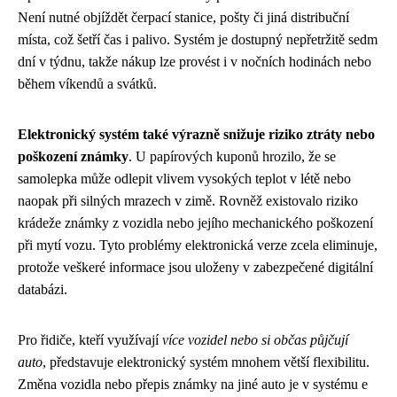
Není nutné objíždět čerpací stanice, pošty či jiná distribuční
místa, což šetří čas i palivo. Systém je dostupný nepřetržitě sedm
dní v týdnu, takže nákup lze provést i v nočních hodinách nebo
během víkendů a svátků.
Elektronický systém také výrazně snižuje riziko ztráty nebo
poškození známky
. U papírových kuponů hrozilo, že se
samolepka může odlepit vlivem vysokých teplot v létě nebo
naopak při silných mrazech v zimě. Rovněž existovalo riziko
krádeže známky z vozidla nebo jejího mechanického poškození
při mytí vozu. Tyto problémy elektronická verze zcela eliminuje,
protože veškeré informace jsou uloženy v zabezpečené digitální
databázi.
Pro řidiče, kteří využívají
více vozidel nebo si občas půjčují
auto
, představuje elektronický systém mnohem větší flexibilitu.
Změna vozidla nebo přepis známky na jiné auto je v systému e