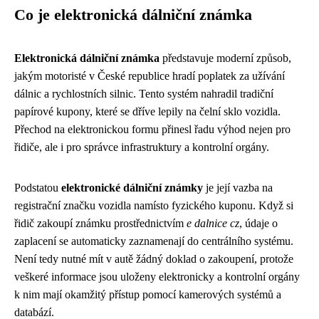
Co je elektronická dálniční známka
Elektronická dálniční známka
představuje moderní způsob,
jakým motoristé v České republice hradí poplatek za užívání
dálnic a rychlostních silnic. Tento systém nahradil tradiční
papírové kupony, které se dříve lepily na čelní sklo vozidla.
Přechod na elektronickou formu přinesl řadu výhod nejen pro
řidiče, ale i pro správce infrastruktury a kontrolní orgány.
Podstatou
elektronické dálniční známky
je její vazba na
registrační značku vozidla namísto fyzického kuponu. Když si
řidič zakoupí známku prostřednictvím
e dalnice cz
, údaje o
zaplacení se automaticky zaznamenají do centrálního systému.
Není tedy nutné mít v autě žádný doklad o zakoupení, protože
veškeré informace jsou uloženy elektronicky a kontrolní orgány
k nim mají okamžitý přístup pomocí kamerových systémů a
databází.