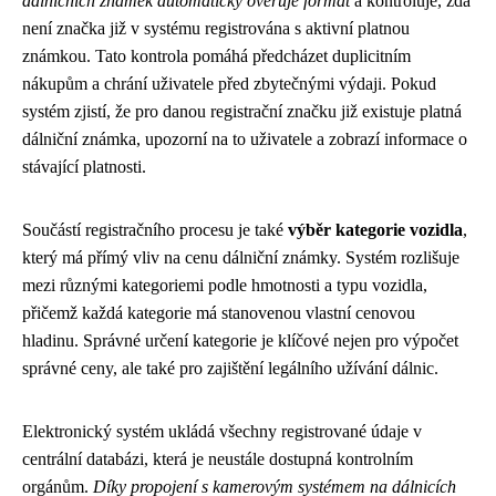
dálničních známek automaticky ověřuje formát
a kontroluje, zda
není značka již v systému registrována s aktivní platnou
známkou. Tato kontrola pomáhá předcházet duplicitním
nákupům a chrání uživatele před zbytečnými výdaji. Pokud
systém zjistí, že pro danou registrační značku již existuje platná
dálniční známka, upozorní na to uživatele a zobrazí informace o
stávající platnosti.
Součástí registračního procesu je také
výběr kategorie vozidla
,
který má přímý vliv na cenu dálniční známky. Systém rozlišuje
mezi různými kategoriemi podle hmotnosti a typu vozidla,
přičemž každá kategorie má stanovenou vlastní cenovou
hladinu. Správné určení kategorie je klíčové nejen pro výpočet
správné ceny, ale také pro zajištění legálního užívání dálnic.
Elektronický systém ukládá všechny registrované údaje v
centrální databázi, která je neustále dostupná kontrolním
orgánům.
Díky propojení s kamerovým systémem na dálnicích