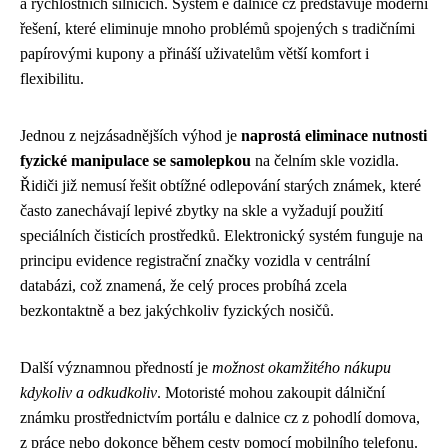
a rychlostních silnicích. Systém e dalnice cz představuje moderní
řešení, které eliminuje mnoho problémů spojených s tradičními
papírovými kupony a přináší uživatelům větší komfort i
flexibilitu.
Jednou z nejzásadnějších výhod je
naprostá eliminace nutnosti
fyzické manipulace se samolepkou
na čelním skle vozidla.
Řidiči již nemusí řešit obtížné odlepování starých známek, které
často zanechávají lepivé zbytky na skle a vyžadují použití
speciálních čisticích prostředků. Elektronický systém funguje na
principu evidence registrační značky vozidla v centrální
databázi, což znamená, že celý proces probíhá zcela
bezkontaktně a bez jakýchkoliv fyzických nosičů.
Další významnou předností je
možnost okamžitého nákupu
kdykoliv a odkudkoliv
. Motoristé mohou zakoupit dálniční
známku prostřednictvím portálu e dalnice cz z pohodlí domova,
z práce nebo dokonce během cesty pomocí mobilního telefonu.