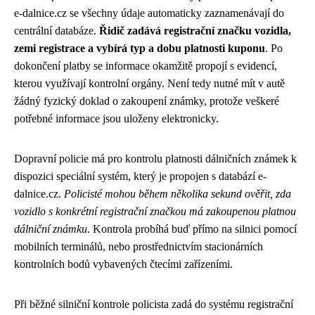
e-dalnice.cz se všechny údaje automaticky zaznamenávají do
centrální databáze.
Řidič zadává registrační značku vozidla,
zemi registrace a vybírá typ a dobu platnosti kuponu
. Po
dokončení platby se informace okamžitě propojí s evidencí,
kterou využívají kontrolní orgány. Není tedy nutné mít v autě
žádný fyzický doklad o zakoupení známky, protože veškeré
potřebné informace jsou uloženy elektronicky.
Dopravní policie má pro kontrolu platnosti dálničních známek k
dispozici speciální systém, který je propojen s databází e-
dalnice.cz.
Policisté mohou během několika sekund ověřit, zda
vozidlo s konkrétní registrační značkou má zakoupenou platnou
dálniční známku
. Kontrola probíhá buď přímo na silnici pomocí
mobilních terminálů, nebo prostřednictvím stacionárních
kontrolních bodů vybavených čtecími zařízeními.
Při běžné silniční kontrole policista zadá do systému registrační