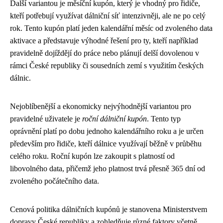
Další variantou je měsíční kupón, který je vhodný pro řidiče,
kteří potřebují využívat dálniční síť intenzivněji, ale ne po celý
rok. Tento kupón platí jeden kalendářní měsíc od zvoleného data
aktivace a představuje výhodné řešení pro ty, kteří například
pravidelně dojíždějí do práce nebo plánují delší dovolenou v
rámci České republiky či sousedních zemí s využitím českých
dálnic.
Nejoblíbenější a ekonomicky nejvýhodnější variantou pro
pravidelné uživatele je
roční dálniční kupón
. Tento typ
oprávnění platí po dobu jednoho kalendářního roku a je určen
především pro řidiče, kteří dálnice využívají běžně v průběhu
celého roku. Roční kupón lze zakoupit s platností od
libovolného data, přičemž jeho platnost trvá přesně 365 dní od
zvoleného počátečního data.
Cenová politika dálničních kupónů je stanovena Ministerstvem
dopravy České republiky a zohledňuje různé faktory včetně