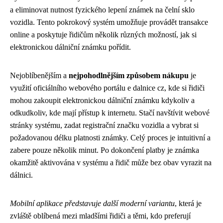
a eliminovat nutnost fyzického lepení známek na čelní sklo
vozidla. Tento pokrokový systém umožňuje provádět transakce
online a poskytuje řidičům několik různých možností, jak si
elektronickou dálniční známku pořídit.
Nejoblíbenějším a
nejpohodlnějším způsobem nákupu
je
využití oficiálního webového portálu e dalnice cz, kde si řidiči
mohou zakoupit elektronickou dálniční známku kdykoliv a
odkudkoliv, kde mají přístup k internetu. Stačí navštívit webové
stránky systému, zadat registrační značku vozidla a vybrat si
požadovanou délku platnosti známky. Celý proces je intuitivní a
zabere pouze několik minut. Po dokončení platby je známka
okamžitě aktivována v systému a řidič může bez obav vyrazit na
dálnici.
Mobilní aplikace představuje další moderní variantu
, která je
zvláště oblíbená mezi mladšími řidiči a těmi, kdo preferují