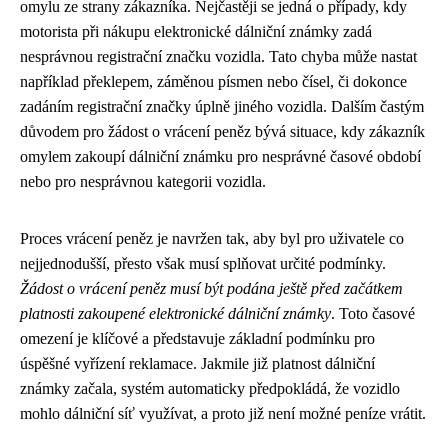
omylu ze strany zákazníka. Nejčastěji se jedná o případy, kdy
motorista při nákupu elektronické dálniční známky zadá
nesprávnou registrační značku vozidla. Tato chyba může nastat
například překlepem, záměnou písmen nebo čísel, či dokonce
zadáním registrační značky úplně jiného vozidla. Dalším častým
důvodem pro žádost o vrácení peněz bývá situace, kdy zákazník
omylem zakoupí dálniční známku pro nesprávné časové období
nebo pro nesprávnou kategorii vozidla.
Proces vrácení peněz je navržen tak, aby byl pro uživatele co
nejjednodušší, přesto však musí splňovat určité podmínky.
Žádost o vrácení peněz musí být podána ještě před začátkem
platnosti zakoupené elektronické dálniční známky
. Toto časové
omezení je klíčové a představuje základní podmínku pro
úspěšné vyřízení reklamace. Jakmile již platnost dálniční
známky začala, systém automaticky předpokládá, že vozidlo
mohlo dálniční síť využívat, a proto již není možné peníze vrátit.