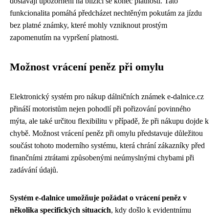
dostávají upozornění na blížící se konec platnosti. Tato
funkcionalita pomáhá předcházet nechtěným pokutám za jízdu
bez platné známky, které mohly vzniknout prostým
zapomenutím na vypršení platnosti.
Možnost vrácení peněz při omylu
Elektronický systém pro nákup dálničních známek e-dalnice.cz
přináší motoristům nejen pohodlí při pořizování povinného
mýta, ale také určitou flexibilitu v případě, že při nákupu dojde k
chybě. Možnost vrácení peněz při omylu představuje důležitou
součást tohoto moderního systému, která chrání zákazníky před
finančními ztrátami způsobenými neúmyslnými chybami při
zadávání údajů.
Systém e-dalnice umožňuje požádat o vrácení peněz v
několika specifických situacích
, kdy došlo k evidentnímu