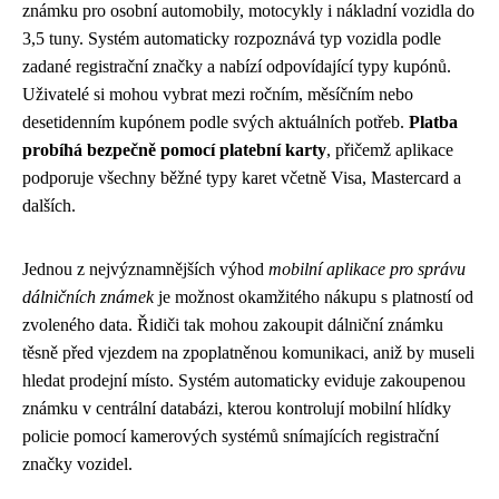
známku pro osobní automobily, motocykly i nákladní vozidla do
3,5 tuny. Systém automaticky rozpoznává typ vozidla podle
zadané registrační značky a nabízí odpovídající typy kupónů.
Uživatelé si mohou vybrat mezi ročním, měsíčním nebo
desetidenním kupónem podle svých aktuálních potřeb.
Platba
probíhá bezpečně pomocí platební karty
, přičemž aplikace
podporuje všechny běžné typy karet včetně Visa, Mastercard a
dalších.
Jednou z nejvýznamnějších výhod
mobilní aplikace pro správu
dálničních známek
je možnost okamžitého nákupu s platností od
zvoleného data. Řidiči tak mohou zakoupit dálniční známku
těsně před vjezdem na zpoplatněnou komunikaci, aniž by museli
hledat prodejní místo. Systém automaticky eviduje zakoupenou
známku v centrální databázi, kterou kontrolují mobilní hlídky
policie pomocí kamerových systémů snímajících registrační
značky vozidel.