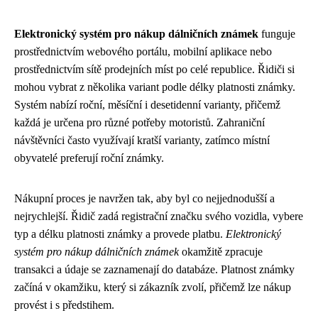
Elektronický systém pro nákup dálničních známek
funguje
prostřednictvím webového portálu, mobilní aplikace nebo
prostřednictvím sítě prodejních míst po celé republice. Řidiči si
mohou vybrat z několika variant podle délky platnosti známky.
Systém nabízí roční, měsíční i desetidenní varianty, přičemž
každá je určena pro různé potřeby motoristů. Zahraniční
návštěvníci často využívají kratší varianty, zatímco místní
obyvatelé preferují roční známky.
Nákupní proces je navržen tak, aby byl co nejjednodušší a
nejrychlejší. Řidič zadá registrační značku svého vozidla, vybere
typ a délku platnosti známky a provede platbu.
Elektronický
systém pro nákup dálničních známek
okamžitě zpracuje
transakci a údaje se zaznamenají do databáze. Platnost známky
začíná v okamžiku, který si zákazník zvolí, přičemž lze nákup
provést i s předstihem.