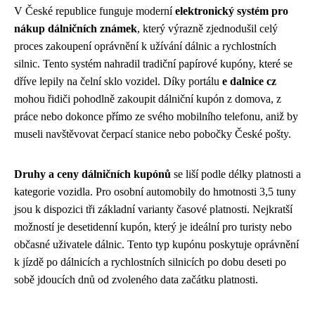
V České republice funguje moderní
elektronický systém pro
nákup dálničních známek
, který výrazně zjednodušil celý
proces zakoupení oprávnění k užívání dálnic a rychlostních
silnic. Tento systém nahradil tradiční papírové kupóny, které se
dříve lepily na čelní sklo vozidel. Díky portálu
e dalnice cz
mohou řidiči pohodlně zakoupit dálniční kupón z domova, z
práce nebo dokonce přímo ze svého mobilního telefonu, aniž by
museli navštěvovat čerpací stanice nebo pobočky České pošty.
Druhy a ceny dálničních kupónů
se liší podle délky platnosti a
kategorie vozidla. Pro osobní automobily do hmotnosti 3,5 tuny
jsou k dispozici tři základní varianty časové platnosti. Nejkratší
možností je desetidenní kupón, který je ideální pro turisty nebo
občasné uživatele dálnic. Tento typ kupónu poskytuje oprávnění
k jízdě po dálnicích a rychlostních silnicích po dobu deseti po
sobě jdoucích dnů od zvoleného data začátku platnosti.